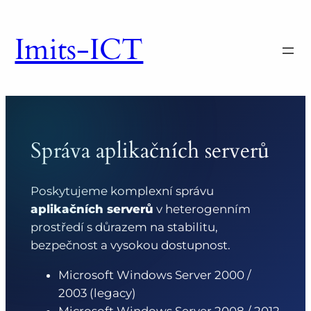
Přeskočit
na
Imits-ICT
obsah
Správa aplikačních serverů
Poskytujeme komplexní správu
aplikačních serverů
v heterogenním
prostředí s důrazem na stabilitu,
bezpečnost a vysokou dostupnost.
Microsoft Windows Server 2000 /
2003 (legacy)
Microsoft Windows Server 2008 / 2012